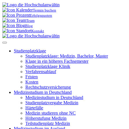
Skip
to
Termin buchen
content
Erfolgsquoten
Team
Blog
Kontakt
Studienplatzklage
Studienplatz­klage: Medizin, Bachelor, Master
Klage in ein höheres Fachsemester
Studienplatz­klage Klinik
Verfahrens­ablauf
Fristen
Kosten
Rechtschutz­versicherung
Medizinstudium in Deutschland
Medizinstudium in Deutschland
Studienplatz­vergabe Medizin
Härtefälle
Medizin studieren ohne NC
Höherstufung Medizin
Teilstudienplatz Medizin
Medizinstudium im Ausland