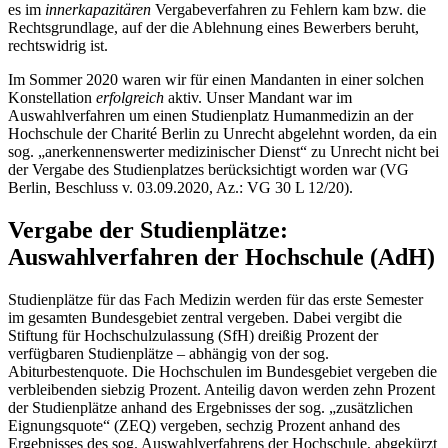
es im
innerkapazitären
Vergabeverfahren zu Fehlern kam bzw. die
Rechtsgrundlage, auf der die Ablehnung eines Bewerbers beruht,
rechtswidrig ist.
Im Sommer 2020 waren wir für einen Mandanten in einer solchen
Konstellation
erfolgreich
aktiv. Unser Mandant war im
Auswahlverfahren um einen Studienplatz Humanmedizin an der
Hochschule der Charité Berlin zu Unrecht abgelehnt worden, da ein
sog. „anerkennenswerter medizinischer Dienst“ zu Unrecht nicht bei
der Vergabe des Studienplatzes berücksichtigt worden war (VG
Berlin, Beschluss v. 03.09.2020, Az.: VG 30 L 12/20).
Vergabe der Studienplätze:
Auswahlverfahren der Hochschule (AdH)
Studienplätze für das Fach Medizin werden für das erste Semester
im gesamten Bundesgebiet zentral vergeben. Dabei vergibt die
Stiftung für Hochschulzulassung (SfH) dreißig Prozent der
verfügbaren Studienplätze – abhängig von der sog.
Abiturbestenquote. Die Hochschulen im Bundesgebiet vergeben die
verbleibenden siebzig Prozent. Anteilig davon werden zehn Prozent
der Studienplätze anhand des Ergebnisses der sog. „zusätzlichen
Eignungsquote“ (ZEQ) vergeben, sechzig Prozent anhand des
Ergebnisses des sog. Auswahlverfahrens der Hochschule, abgekürzt