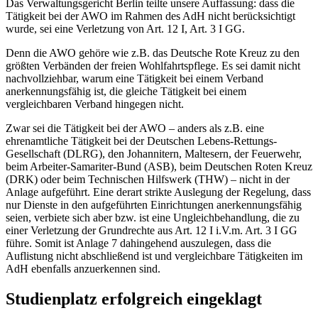
Das Verwaltungsgericht Berlin teilte unsere Auffassung: dass die
Tätigkeit bei der AWO im Rahmen des AdH nicht berücksichtigt
wurde, sei eine Verletzung von Art. 12 I, Art. 3 I GG.
Denn die AWO gehöre wie z.B. das Deutsche Rote Kreuz zu den
größten Verbänden der freien Wohlfahrtspflege. Es sei damit nicht
nachvollziehbar, warum eine Tätigkeit bei einem Verband
anerkennungsfähig ist, die gleiche Tätigkeit bei einem
vergleichbaren Verband hingegen nicht.
Zwar sei die Tätigkeit bei der AWO – anders als z.B. eine
ehrenamtliche Tätigkeit bei der Deutschen Lebens-Rettungs-
Gesellschaft (DLRG), den Johannitern, Maltesern, der Feuerwehr,
beim Arbeiter-Samariter-Bund (ASB), beim Deutschen Roten Kreuz
(DRK) oder beim Technischen Hilfswerk (THW) – nicht in der
Anlage aufgeführt. Eine derart strikte Auslegung der Regelung, dass
nur Dienste in den aufgeführten Einrichtungen anerkennungsfähig
seien, verbiete sich aber bzw. ist eine Ungleichbehandlung, die zu
einer Verletzung der Grundrechte aus Art. 12 I i.V.m. Art. 3 I GG
führe. Somit ist Anlage 7 dahingehend auszulegen, dass die
Auflistung nicht abschließend ist und vergleichbare Tätigkeiten im
AdH ebenfalls anzuerkennen sind.
Studienplatz erfolgreich eingeklagt