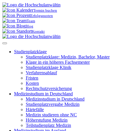
Skip
to
Termin buchen
content
Erfolgsquoten
Team
Blog
Kontakt
Studienplatzklage
Studienplatz­klage: Medizin, Bachelor, Master
Klage in ein höheres Fachsemester
Studienplatz­klage Klinik
Verfahrens­ablauf
Fristen
Kosten
Rechtschutz­versicherung
Medizinstudium in Deutschland
Medizinstudium in Deutschland
Studienplatz­vergabe Medizin
Härtefälle
Medizin studieren ohne NC
Höherstufung Medizin
Teilstudienplatz Medizin
Medizinstudium im Ausland