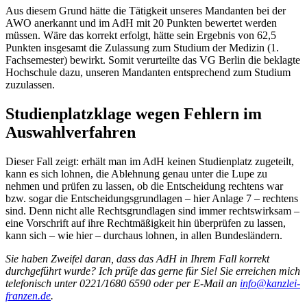
Aus diesem Grund hätte die Tätigkeit unseres Mandanten bei der
AWO anerkannt und im AdH mit 20 Punkten bewertet werden
müssen. Wäre das korrekt erfolgt, hätte sein Ergebnis von 62,5
Punkten insgesamt die Zulassung zum Studium der Medizin (1.
Fachsemester) bewirkt. Somit verurteilte das VG Berlin die beklagte
Hochschule dazu, unseren Mandanten entsprechend zum Studium
zuzulassen.
Studienplatzklage wegen Fehlern im
Auswahlverfahren
Dieser Fall zeigt: erhält man im AdH keinen Studienplatz zugeteilt,
kann es sich lohnen, die Ablehnung genau unter die Lupe zu
nehmen und prüfen zu lassen, ob die Entscheidung rechtens war
bzw. sogar die Entscheidungsgrundlagen – hier Anlage 7 – rechtens
sind. Denn nicht alle Rechtsgrundlagen sind immer rechtswirksam –
eine Vorschrift auf ihre Rechtmäßigkeit hin überprüfen zu lassen,
kann sich – wie hier – durchaus lohnen, in allen Bundesländern.
Sie haben Zweifel daran, dass das AdH in Ihrem Fall korrekt
durchgeführt wurde? Ich prüfe das gerne für Sie! Sie erreichen mich
telefonisch unter 0221/1680 6590 oder per E-Mail an
info@kanzlei-
franzen.de
.