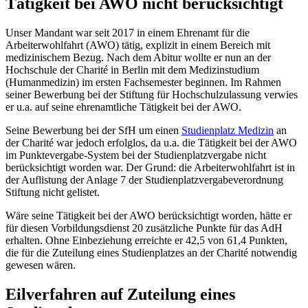
Tätigkeit bei AWO nicht berücksichtigt
Unser Mandant war seit 2017 in einem Ehrenamt für die
Arbeiterwohlfahrt (AWO) tätig, explizit in einem Bereich mit
medizinischem Bezug. Nach dem Abitur wollte er nun an der
Hochschule der Charité in Berlin mit dem Medizinstudium
(Humanmedizin) im ersten Fachsemester beginnen. Im Rahmen
seiner Bewerbung bei der Stiftung für Hochschulzulassung verwies
er u.a. auf seine ehrenamtliche Tätigkeit bei der AWO.
Seine Bewerbung bei der SfH um einen
Studienplatz Medizin
an
der Charité war jedoch erfolglos, da u.a. die Tätigkeit bei der AWO
im Punktevergabe-System bei der Studienplatzvergabe nicht
berücksichtigt worden war. Der Grund: die Arbeiterwohlfahrt ist in
der Auflistung der Anlage 7 der Studienplatzvergabeverordnung
Stiftung nicht gelistet.
Wäre seine Tätigkeit bei der AWO berücksichtigt worden, hätte er
für diesen Vorbildungsdienst 20 zusätzliche Punkte für das AdH
erhalten. Ohne Einbeziehung erreichte er 42,5 von 61,4 Punkten,
die für die Zuteilung eines Studienplatzes an der Charité notwendig
gewesen wären.
Eilverfahren auf Zuteilung eines