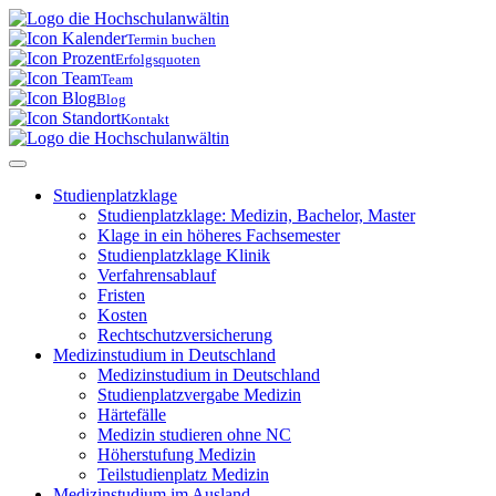
Skip
to
Termin buchen
content
Erfolgsquoten
Team
Blog
Kontakt
Studienplatzklage
Studienplatz­klage: Medizin, Bachelor, Master
Klage in ein höheres Fachsemester
Studienplatz­klage Klinik
Verfahrens­ablauf
Fristen
Kosten
Rechtschutz­versicherung
Medizinstudium in Deutschland
Medizinstudium in Deutschland
Studienplatz­vergabe Medizin
Härtefälle
Medizin studieren ohne NC
Höherstufung Medizin
Teilstudienplatz Medizin
Medizinstudium im Ausland